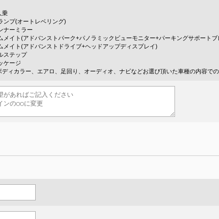
7人乗
ランプ(オートレベリング)
ンナーミラー
ムメイト(アドバンストパーク+パノラミックビューモニター+パーキングサポートブ
ムメイト(アドバンストドライブ+ヘッドアップディスプレイ)
ルステップ
ッケージ
ボディカラー、エアロ、足回り、オーディオ、ナビなどお選び頂いた車種の内容での