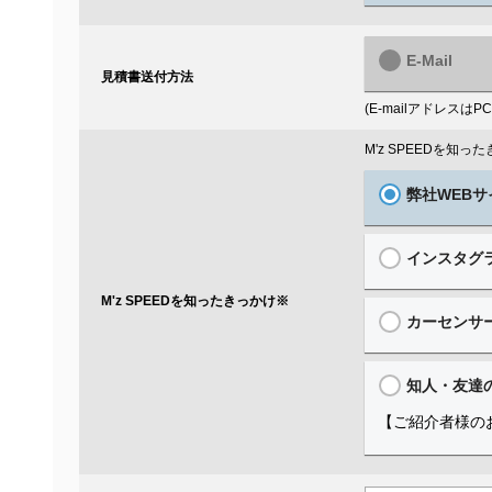
E-Mail
見積書送付方法
(E-mailアドレス
M'z SPEEDを知
弊社WEBサ
インスタグ
M'z SPEEDを知ったきっかけ
※
カーセンサ
知人・友達
【ご紹介者様の