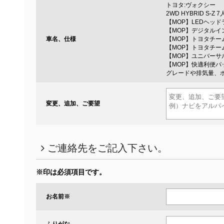
トヨタ:ヴォクシー
2WD HYBRID S-Z 
【MOP】LEDヘッド
【MOP】デジタルイ
車名、仕様
【MOP】トヨタチー
【MOP】トヨタチー
【MOP】ユニバーサ
【MOP】快適利便パ
グレードや排気量、
変更、追加、ご要望
ご連絡先をご記入下さい。
※印は必須項目です。
お名前
※
ふりがな