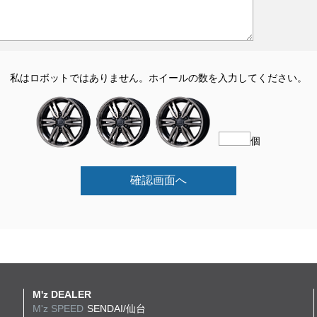
私はロボットではありません。
ホイールの数を入力してください。
個
確認画面へ
M'z DEALER
M'z SPEED
SENDAI/仙台