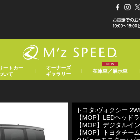
NEW
オーナーズ
リートカー
|
|
|
在庫車／展示車
ギャラリー
ついて
トヨタ:ヴォクシー 2WD 
【MOP】LEDヘッド
【MOP】デジタルイ
【MOP】トヨタチー
クビューモニター+パ