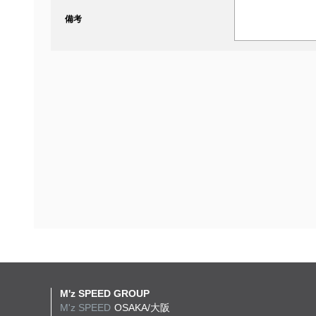
備考
M'z SPEED GROUP
M'z SPEED
OSAKA/大阪