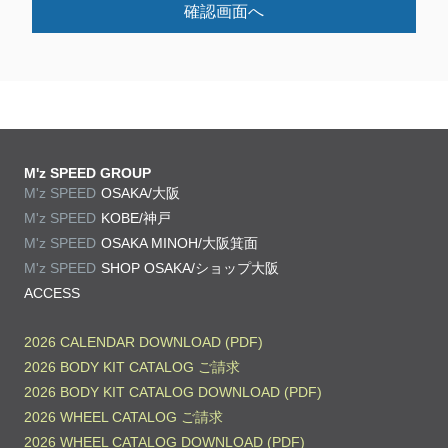
確認画面へ
M'z SPEED GROUP
M'z SPEED
OSAKA/大阪
M'z SPEED
KOBE/神戸
M'z SPEED
OSAKA MINOH/大阪箕面
M'z SPEED
SHOP OSAKA/
ショップ大阪
ACCESS
2026 CALENDAR DOWNLOAD (PDF)
2026 BODY KIT CATALOG ご請求
2026 BODY KIT CATALOG DOWNLOAD (PDF)
2026 WHEEL CATALOG ご請求
2026 WHEEL CATALOG DOWNLOAD (PDF)