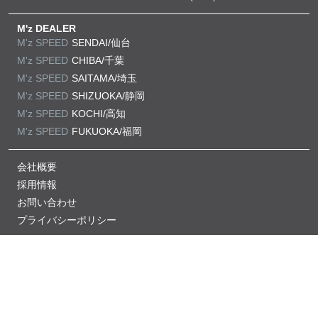
M'z DEALER
M'z SPEED
SENDAI/仙台
M'z SPEED
CHIBA/千葉
M'z SPEED
SAITAMA/埼玉
M'z SPEED
SHIZUOKA/静岡
M'z SPEED
KOCHI/高知
M'z SPEED
FUKUOKA/福岡
会社概要
採用情報
お問い合わせ
プライバシーポリシー
当サイトの掲載記事・画像の無断掲載を禁じます。
Copyright © M'z SPEED All Rights Reserved.