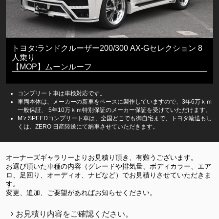
トヨタ:ランドクルーザー200/300 AX-Gセレクション 8
人乗り
【MOP】ムーンルーフ
コンプリート車は車検対応です。
車両本体は、メーカーの新車をベースに製作していますので、3年6万ｋｍ
一般保証、 5年10万ｋｍ特別保証のメーカー保証を受けていただけます。
M'z SPEEDコンプリート車は、全国どこでも御自宅まで、トヨタ輸送もし
くは、ZERO 日産陸送にて納車させていただきます。
オーナーズギャラリーよりお見積り頂き、有難うございます。
お選び頂いた車種の内容（グレードや排気量、ボディカラー、エア
ロ、足回り、オーディオ、ナビなど）でお見積りさせていただきま
す。
変更、追加、ご要望があればお知らせください。
お見積り内容をご確認ください。