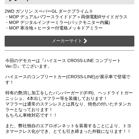
2WD ガソリン スーパーGL ダークプライムⅡ
・MOP デュアルパワースライドドア＋両側電動Rサイドガラス
・MOP デジタルインナーミラー(バックモニター内臓)
・MOP 寒冷地＋ヒーター付電格メッキドアミラー
メーカーサイト
今回のデモカーは『ハイエース CROSS-LINE コンプリート
Ver.①』でございます。
ハイエースのコンプリートカー(CROSS-LINE)が展示車で登場で
す！
特有の艶消し加工をしたバンパーガード(F/R)、ヘッドライトガー
ニッシュ、4本出しマフラー等を装備しております！
マフラーは通常のステンレスとは異なり、焼色の付いたチタンカ
ラーとなっております！
もちろん車検対応です！！
また、弊社独自のエアロボンネットを装着することにより、トヨ
タマークレス化ができ、とても引き締まった外観になります！！