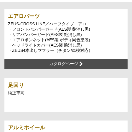
エアロパーツ
ZEUS-CROSS LINE／ハーフタイプエアロ
・フロントバンパーガード(AES製 艶消し黒)
・リアバンパーガード(AES製 艶消し黒)
・エアロボンネット(AES製 ボディ同色塗装)
・ヘッドライトカバー(AES製 艶消し黒)
・ZEUS4本出しマフラー（チタン/車検対応）
カタログページ
足回り
純正車高
アルミホイール