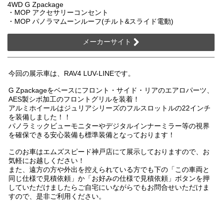
4WD G Zpackage
・MOP アクセサリーコンセント
・MOP パノラマムーンルーフ(チルト&スライド電動)
メーカーサイト
今回の展示車は、RAV4 LUV-LINEです。
G Zpackageをベースにフロント・サイド・リアのエアロパーツ、
AES製シボ加工のフロントグリルを装着！
アルミホイールはジュリアシリーズのフルスロットルの22インチ
を装備しました！！
パノラミックビューモニターやデジタルインナーミラー等の視界
を確保できる安心装備も標準装備となっております！
このお車はエムズスピード神戸店にて展示しておりますので、お
気軽にお越しください！
また、遠方の方や外出を控えられている方でも下の「この車両と
同じ仕様で見積依頼」か「お好みの仕様で見積依頼」ボタンを押
していただけましたらご自宅にいながらでもお問合せいただけま
すので、是非ご利用ください。