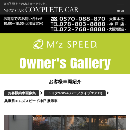
MENU
Owner's Gallery
お客様車両紹介
お客様納車画像集
トヨタ:RAV4
(ハーフタイプエアロ)
兵庫県エムズスピード神戸 展示車