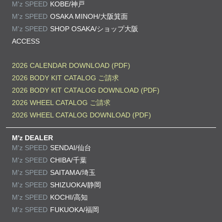
M'z SPEED
KOBE/神戸
M'z SPEED
OSAKA MINOH/大阪箕面
M'z SPEED
SHOP OSAKA/
ショップ大阪
ACCESS
2026 CALENDAR DOWNLOAD (PDF)
2026 BODY KIT CATALOG ご請求
2026 BODY KIT CATALOG DOWNLOAD (PDF)
2026 WHEEL CATALOG ご請求
2026 WHEEL CATALOG DOWNLOAD (PDF)
M'z DEALER
M'z SPEED
SENDAI/仙台
M'z SPEED
CHIBA/千葉
M'z SPEED
SAITAMA/埼玉
M'z SPEED
SHIZUOKA/静岡
M'z SPEED
KOCHI/高知
M'z SPEED
FUKUOKA/福岡