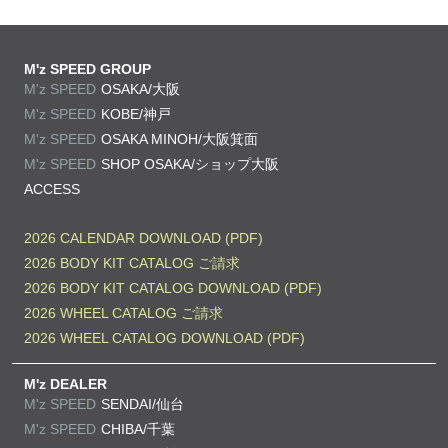
M'z SPEED GROUP
M'z SPEED
OSAKA/大阪
M'z SPEED
KOBE/神戸
M'z SPEED
OSAKA MINOH/大阪箕面
M'z SPEED
SHOP OSAKA/
ショップ大阪
ACCESS
2026 CALENDAR DOWNLOAD (PDF)
2026 BODY KIT CATALOG ご請求
2026 BODY KIT CATALOG DOWNLOAD (PDF)
2026 WHEEL CATALOG ご請求
2026 WHEEL CATALOG DOWNLOAD (PDF)
M'z DEALER
M'z SPEED
SENDAI/仙台
M'z SPEED
CHIBA/千葉