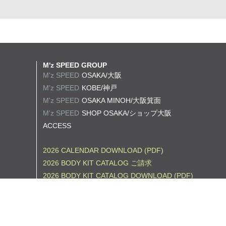
M'z SPEED GROUP
M'z SPEED
OSAKA/大阪
M'z SPEED
KOBE/神戸
M'z SPEED
OSAKA MINOH/大阪箕面
M'z SPEED
SHOP OSAKA/
ショップ大阪
ACCESS
2026 CALENDAR DOWNLOAD (PDF)
2026 BODY KIT CATALOG ご請求
2026 BODY KIT CATALOG DOWNLOAD (PDF)
2026 WHEEL CATALOG ご請求
2026 WHEEL CATALOG DOWNLOAD (PDF)