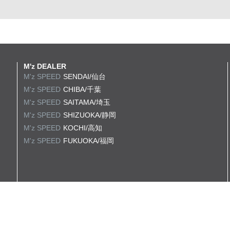
M'z DEALER
M'z SPEED
SENDAI/仙台
M'z SPEED
CHIBA/千葉
M'z SPEED
SAITAMA/埼玉
M'z SPEED
SHIZUOKA/静岡
M'z SPEED
KOCHI/高知
M'z SPEED
FUKUOKA/福岡