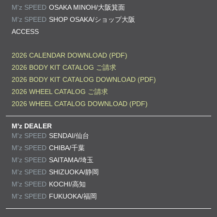
M'z SPEED
OSAKA MINOH/大阪箕面
M'z SPEED
SHOP OSAKA/
ショップ大阪
ACCESS
2026 CALENDAR DOWNLOAD (PDF)
2026 BODY KIT CATALOG ご請求
2026 BODY KIT CATALOG DOWNLOAD (PDF)
2026 WHEEL CATALOG ご請求
2026 WHEEL CATALOG DOWNLOAD (PDF)
M'z DEALER
M'z SPEED
SENDAI/仙台
M'z SPEED
CHIBA/千葉
M'z SPEED
SAITAMA/埼玉
M'z SPEED
SHIZUOKA/静岡
M'z SPEED
KOCHI/高知
M'z SPEED
FUKUOKA/福岡