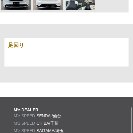
足回り
M'z DEALER
M'z SPEED
SENDAI/仙台
M'z SPEED
CHIBA/千葉
M'z SPEED
SAITAMA/埼玉