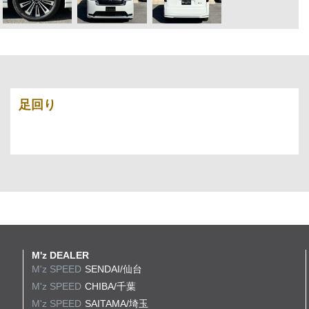
足回り
M'z DEALER
M'z SPEED
SENDAI/仙台
M'z SPEED
CHIBA/千葉
M'z SPEED
SAITAMA/埼玉