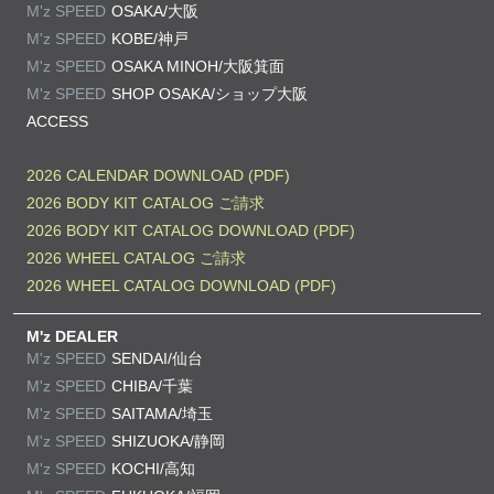
M'z SPEED
OSAKA/大阪
M'z SPEED
KOBE/神戸
M'z SPEED
OSAKA MINOH/大阪箕面
M'z SPEED
SHOP OSAKA/
ショップ大阪
ACCESS
2026 CALENDAR DOWNLOAD (PDF)
2026 BODY KIT CATALOG ご請求
2026 BODY KIT CATALOG DOWNLOAD (PDF)
2026 WHEEL CATALOG ご請求
2026 WHEEL CATALOG DOWNLOAD (PDF)
M'z DEALER
M'z SPEED
SENDAI/仙台
M'z SPEED
CHIBA/千葉
M'z SPEED
SAITAMA/埼玉
M'z SPEED
SHIZUOKA/静岡
M'z SPEED
KOCHI/高知