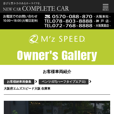
MENU
Owner's Gallery
お客様車両紹介
お客様納車画像集
ベンツ:GT
(ハーフタイプエアロ)
大阪府エムズスピード大阪 在庫車