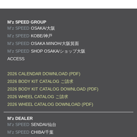
M'z SPEED GROUP
M'z SPEED
OSAKA/大阪
M'z SPEED
KOBE/神戸
M'z SPEED
OSAKA MINOH/大阪箕面
M'z SPEED
SHOP OSAKA/
ショップ大阪
ACCESS
2026 CALENDAR DOWNLOAD (PDF)
2026 BODY KIT CATALOG ご請求
2026 BODY KIT CATALOG DOWNLOAD (PDF)
2026 WHEEL CATALOG ご請求
2026 WHEEL CATALOG DOWNLOAD (PDF)
M'z DEALER
M'z SPEED
SENDAI/仙台
M'z SPEED
CHIBA/千葉