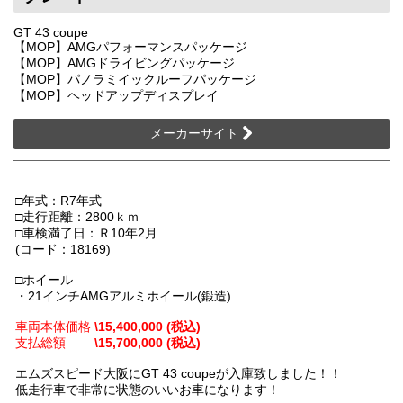
GT 43 coupe
【MOP】AMGパフォーマンスパッケージ
【MOP】AMGドライビングパッケージ
【MOP】パノラミイックルーフパッケージ
【MOP】ヘッドアップディスプレイ
メーカーサイト
□年式：R7年式
□走行距離：2800ｋｍ
□車検満了日：Ｒ10年2月
(コード：18169)
□ホイール
・21インチAMGアルミホイール(鍛造)
車両本体価格
\15,400,000 (税込)
支払総額
\15,700,000 (税込)
エムズスピード大阪にGT 43 coupeが入庫致しました！！
低走行車で非常に状態のいいお車になります！