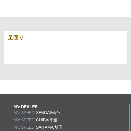
足回り
M'z DEALER
M'z SPEED
SENDAI/仙台
M'z SPEED
CHIBA/千葉
M'z SPEED
SAITAMA/埼玉