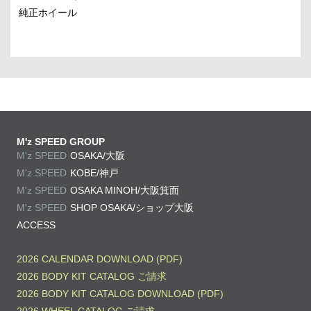
純正ホイール
M'z SPEED GROUP
M'z SPEED
OSAKA/大阪
M'z SPEED
KOBE/神戸
M'z SPEED
OSAKA MINOH/大阪箕面
M'z SPEED
SHOP OSAKA/
ショップ大阪
ACCESS
2026 CALENDAR DOWNLOAD (PDF)
2026 BODY KIT CATALOG ご請求
2026 BODY KIT CATALOG DOWNLOAD (PDF)
2026 WHEEL CATALOG ご請求