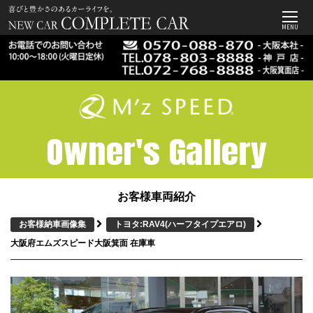
MENU
Owner's Gallery
お客様車両紹介
お客様納車画像集
トヨタ:RAV4
(ハーフタイプエアロ)
大阪府エムズスピード大阪箕面 在庫車