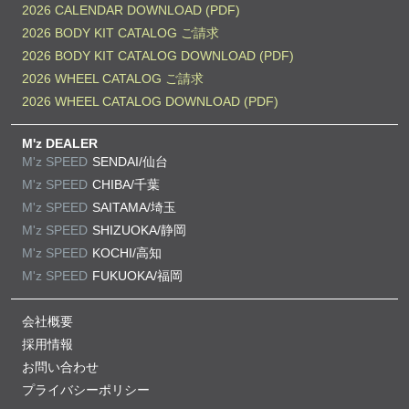
2026 CALENDAR DOWNLOAD (PDF)
2026 BODY KIT CATALOG ご請求
2026 BODY KIT CATALOG DOWNLOAD (PDF)
2026 WHEEL CATALOG ご請求
2026 WHEEL CATALOG DOWNLOAD (PDF)
M'z DEALER
M'z SPEED
SENDAI/仙台
M'z SPEED
CHIBA/千葉
M'z SPEED
SAITAMA/埼玉
M'z SPEED
SHIZUOKA/静岡
M'z SPEED
KOCHI/高知
M'z SPEED
FUKUOKA/福岡
会社概要
採用情報
お問い合わせ
プライバシーポリシー