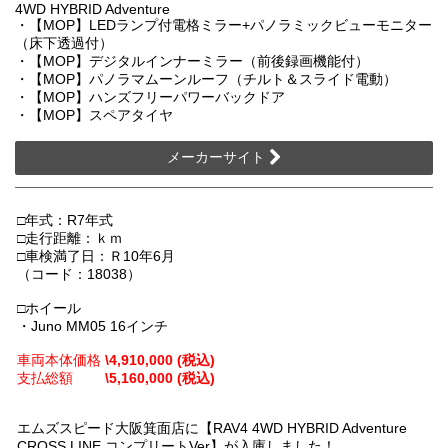
4WD HYBRID Adventure
・【MOP】LEDランプ付電格ミラー+パノラミックビューモニター
（床下透過付）
・【MOP】デジタルインナーミラー（前後録画機能付）
・【MOP】パノラマムーンルーフ（チルト＆スライド電動）
・【MOP】ハンズフリーパワーバックドア
・【MOP】スペアタイヤ
メーカーサイト
□年式：R7年式
□走行距離：ｋｍ
□車検満了日：Ｒ10年6月
（コード：18038）
□ホイール
・Juno MM05 16インチ
車両本体価格
\4,910,000 (税込)
支払総額
\5,160,000 (税込)
エムズスピード大阪箕面店に【RAV4 4WD HYBRID Adventure
CROSS LINE コンプリートVer】が入庫しました！