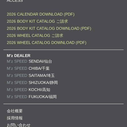
ACCESS
2026 CALENDAR DOWNLOAD (PDF)
2026 BODY KIT CATALOG ご請求
2026 BODY KIT CATALOG DOWNLOAD (PDF)
2026 WHEEL CATALOG ご請求
2026 WHEEL CATALOG DOWNLOAD (PDF)
M'z DEALER
M'z SPEED
SENDAI/仙台
M'z SPEED
CHIBA/千葉
M'z SPEED
SAITAMA/埼玉
M'z SPEED
SHIZUOKA/静岡
M'z SPEED
KOCHI/高知
M'z SPEED
FUKUOKA/福岡
会社概要
採用情報
お問い合わせ