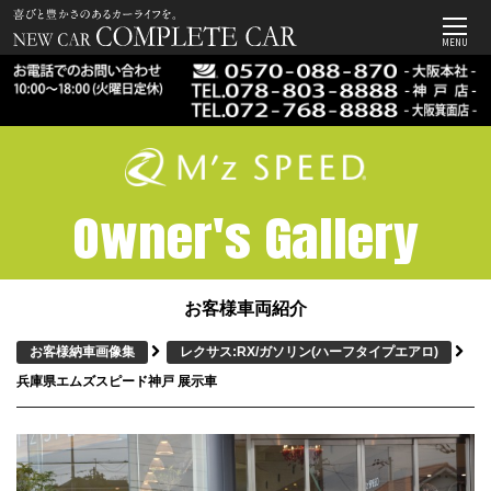
MENU
Owner's Gallery
お客様車両紹介
お客様納車画像集
レクサス:RX/ガソリン
(ハーフタイプエアロ)
兵庫県エムズスピード神戸 展示車