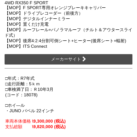
4WD RX350 F SPORT
【MOP】F SPORT専用オレンジブレーキキャリパー
【MOP】ドライブレコーダー（前後方）
【MOP】デジタルインナーミラー
【MOP】置くだけ充電
【MOP】ルーフレール+パノラマルーフ（チルト＆アウタースライ
ド式）
【MOP】後席4:2:4分割可倒シート+ヒーター(後席シート+輻射)
【MOP】ITS Connect
メーカーサイト
□年式：R7年式
□走行距離：5ｋｍ
□車検満了日：Ｒ10年3月
(コード：18078)
□ホイ―ル
・JUNO バベル 22インチ
車両本体価格
\9,300,000 (税込)
支払総額
\9,820,000 (税込)