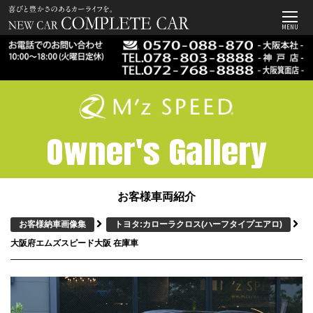
MENU
Owner's Gallery
お客様車両紹介
お客様納車画像集
トヨタ:カローラクロス
(ハーフタイプエアロ)
大阪府エムズスピード大阪 在庫車