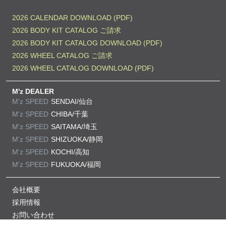
2026 CALENDAR DOWNLOAD (PDF)
2026 BODY KIT CATALOG ご請求
2026 BODY KIT CATALOG DOWNLOAD (PDF)
2026 WHEEL CATALOG ご請求
2026 WHEEL CATALOG DOWNLOAD (PDF)
M'z DEALER
M'z SPEED
SENDAI/仙台
M'z SPEED
CHIBA/千葉
M'z SPEED
SAITAMA/埼玉
M'z SPEED
SHIZUOKA/静岡
M'z SPEED
KOCHI/高知
M'z SPEED
FUKUOKA/福岡
会社概要
採用情報
お問い合わせ