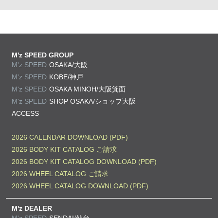
M'z SPEED GROUP
M'z SPEED
OSAKA/大阪
M'z SPEED
KOBE/神戸
M'z SPEED
OSAKA MINOH/大阪箕面
M'z SPEED
SHOP OSAKA/
ショップ大阪
ACCESS
2026 CALENDAR DOWNLOAD (PDF)
2026 BODY KIT CATALOG ご請求
2026 BODY KIT CATALOG DOWNLOAD (PDF)
2026 WHEEL CATALOG ご請求
2026 WHEEL CATALOG DOWNLOAD (PDF)
M'z DEALER
M'z SPEED
SENDAI/仙台