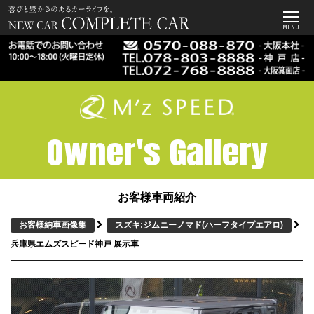
MENU
Owner's Gallery
お客様車両紹介
お客様納車画像集
スズキ:ジムニーノマド
(ハーフタイプエアロ)
兵庫県エムズスピード神戸 展示車