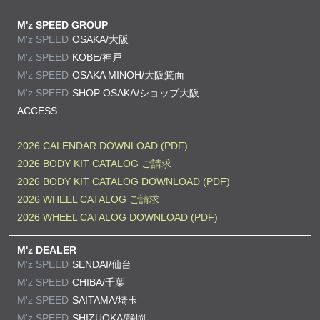
M'z SPEED GROUP
M'z SPEED
OSAKA/大阪
M'z SPEED
KOBE/神戸
M'z SPEED
OSAKA MINOH/大阪箕面
M'z SPEED
SHOP OSAKA/
ショップ大阪
ACCESS
2026 CALENDAR DOWNLOAD (PDF)
2026 BODY KIT CATALOG ご請求
2026 BODY KIT CATALOG DOWNLOAD (PDF)
2026 WHEEL CATALOG ご請求
2026 WHEEL CATALOG DOWNLOAD (PDF)
M'z DEALER
M'z SPEED
SENDAI/仙台
M'z SPEED
CHIBA/千葉
M'z SPEED
SAITAMA/埼玉
M'z SPEED
SHIZUOKA/静岡