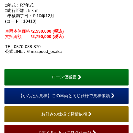
□年式：R7年式
□走行距離：5ｋｍ
□車検満了日：Ｒ10年12月
(コード：18418)
車両本体価格
\2,530,000 (税込)
支払総額
\2,790,000 (税込)
TEL:0570-088-870
公式LINE：＠mzspeed_osaka
ローン仮審査
【かんたん見積】この車両と同じ仕様で見積依頼
お好みの仕様で見積依頼
ボディキットカタログページ