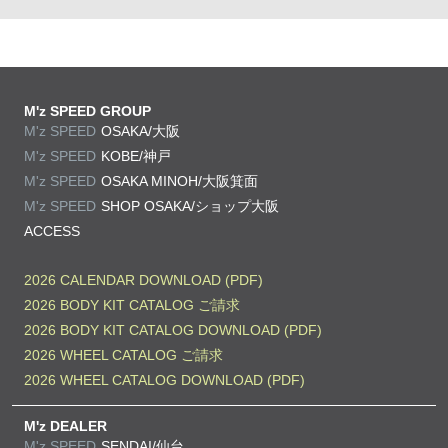
M'z SPEED GROUP
M'z SPEED
OSAKA/大阪
M'z SPEED
KOBE/神戸
M'z SPEED
OSAKA MINOH/大阪箕面
M'z SPEED
SHOP OSAKA/
ショップ大阪
ACCESS
2026 CALENDAR DOWNLOAD (PDF)
2026 BODY KIT CATALOG ご請求
2026 BODY KIT CATALOG DOWNLOAD (PDF)
2026 WHEEL CATALOG ご請求
2026 WHEEL CATALOG DOWNLOAD (PDF)
M'z DEALER
M'z SPEED
SENDAI/仙台