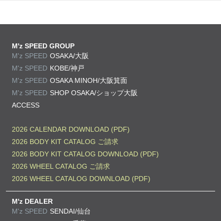
M'z SPEED GROUP
M'z SPEED
OSAKA/大阪
M'z SPEED
KOBE/神戸
M'z SPEED
OSAKA MINOH/大阪箕面
M'z SPEED
SHOP OSAKA/
ショップ大阪
ACCESS
2026 CALENDAR DOWNLOAD (PDF)
2026 BODY KIT CATALOG ご請求
2026 BODY KIT CATALOG DOWNLOAD (PDF)
2026 WHEEL CATALOG ご請求
2026 WHEEL CATALOG DOWNLOAD (PDF)
M'z DEALER
M'z SPEED
SENDAI/仙台