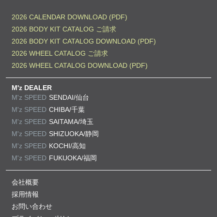
2026 CALENDAR DOWNLOAD (PDF)
2026 BODY KIT CATALOG ご請求
2026 BODY KIT CATALOG DOWNLOAD (PDF)
2026 WHEEL CATALOG ご請求
2026 WHEEL CATALOG DOWNLOAD (PDF)
M'z DEALER
M'z SPEED
SENDAI/仙台
M'z SPEED
CHIBA/千葉
M'z SPEED
SAITAMA/埼玉
M'z SPEED
SHIZUOKA/静岡
M'z SPEED
KOCHI/高知
M'z SPEED
FUKUOKA/福岡
会社概要
採用情報
お問い合わせ