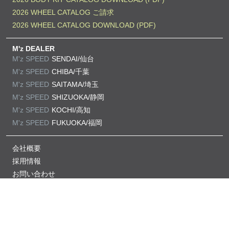
2026 WHEEL CATALOG ご請求
2026 WHEEL CATALOG DOWNLOAD (PDF)
M'z DEALER
M'z SPEED
SENDAI/仙台
M'z SPEED
CHIBA/千葉
M'z SPEED
SAITAMA/埼玉
M'z SPEED
SHIZUOKA/静岡
M'z SPEED
KOCHI/高知
M'z SPEED
FUKUOKA/福岡
会社概要
採用情報
お問い合わせ
プライバシーポリシー
当サイトの掲載記事・画像の無断掲載を禁じます。
Copyright © M'z SPEED All Rights Reserved.