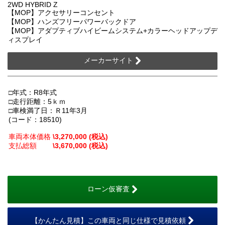
2WD HYBRID Z
【MOP】アクセサリーコンセント
【MOP】ハンズフリーパワーバックドア
【MOP】アダプティブハイビームシステム+カラーヘッドアップデ
ィスプレイ
メーカーサイト
□年式：R8年式
□走行距離：5ｋｍ
□車検満了日：Ｒ11年3月
(コード：18510)
車両本体価格
\3,270,000 (税込)
支払総額
\3,670,000 (税込)
ローン仮審査
【かんたん見積】この車両と同じ仕様で見積依頼