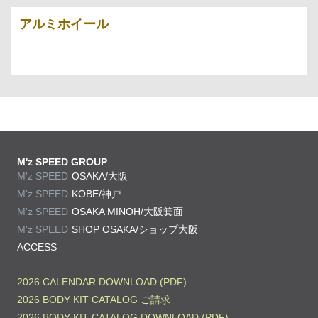
アルミホイール
M'z SPEED GROUP
M'z SPEED
OSAKA/大阪
M'z SPEED
KOBE/神戸
M'z SPEED
OSAKA MINOH/大阪箕面
M'z SPEED
SHOP OSAKA/
ショップ大阪
ACCESS
2026 CALENDAR DOWNLOAD (PDF)
2026 BODY KIT CATALOG ご請求
2026 BODY KIT CATALOG DOWNLOAD (PDF)