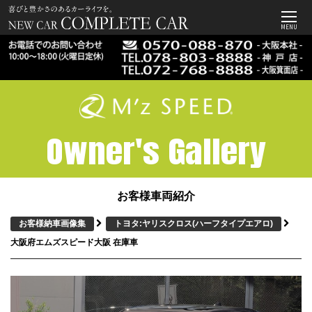
MENU
Owner's Gallery
お客様車両紹介
お客様納車画像集
トヨタ:ヤリスクロス
(ハーフタイプエアロ)
大阪府エムズスピード大阪 在庫車