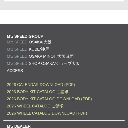
M'z SPEED GROUP
M'z SPEED
OSAKA/大阪
M'z SPEED
KOBE/神戸
M'z SPEED
OSAKA MINOH/大阪箕面
M'z SPEED
SHOP OSAKA/
ショップ大阪
ACCESS
2026 CALENDAR DOWNLOAD (PDF)
2026 BODY KIT CATALOG ご請求
2026 BODY KIT CATALOG DOWNLOAD (PDF)
2026 WHEEL CATALOG ご請求
2026 WHEEL CATALOG DOWNLOAD (PDF)
M'z DEALER