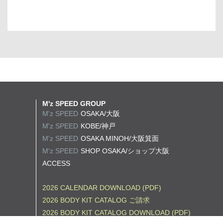
M'z SPEED GROUP
M'z SPEED
OSAKA/大阪
M'z SPEED
KOBE/神戸
M'z SPEED
OSAKA MINOH/大阪箕面
M'z SPEED
SHOP OSAKA/
ショップ大阪
ACCESS
2026 CALENDAR DOWNLOAD (PDF)
2026 BODY KIT CATALOG ご請求
2026 BODY KIT CATALOG DOWNLOAD (PDF)