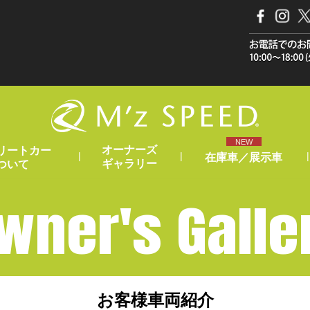
NEW
オーナーズ
リートカー
|
|
|
在庫車／展示車
ギャラリー
ついて
wner's Galle
お客様車両紹介