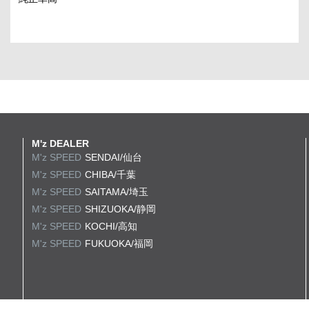
M'z DEALER
M'z SPEED
SENDAI/仙台
M'z SPEED
CHIBA/千葉
M'z SPEED
SAITAMA/埼玉
M'z SPEED
SHIZUOKA/静岡
M'z SPEED
KOCHI/高知
M'z SPEED
FUKUOKA/福岡