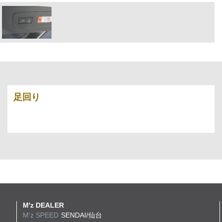
足回り
M'z DEALER
M'z SPEED
SENDAI/仙台