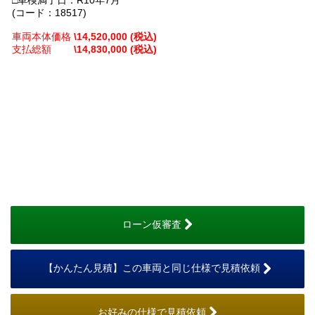
□車検満了日：R10年7月
(コード：18517)
車両本体価格
\14,520,000 (税込)
支払総額
\14,830,000 (税込)
ローン仮審査
【かんたん見積】この車両と同じ仕様で見積依頼
お好みの仕様で見積依頼