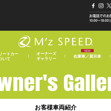
NEW
オーナーズ
リートカー
|
|
|
在庫車／展示車
ギャラリー
ついて
wner's Galle
お客様車両紹介