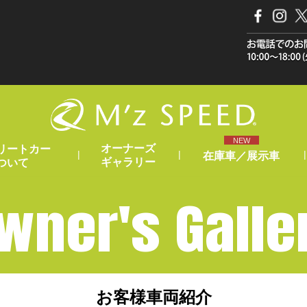
NEW
オーナーズ
リートカー
|
|
|
在庫車／展示車
ギャラリー
ついて
wner's Galle
お客様車両紹介