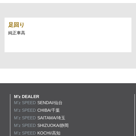
足回り
純正車高
M'z DEALER
M'z SPEED
SENDAI/仙台
M'z SPEED
CHIBA/千葉
M'z SPEED
SAITAMA/埼玉
M'z SPEED
SHIZUOKA/静岡
M'z SPEED
KOCHI/高知