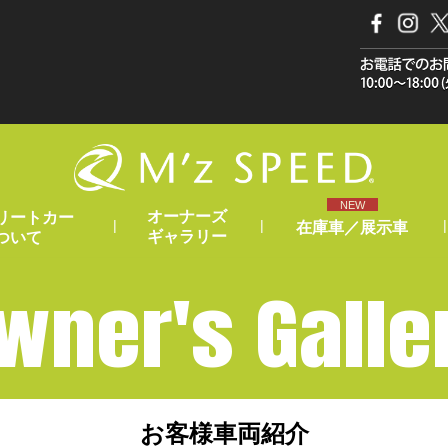
NEW
オーナーズ
リートカー
|
|
|
在庫車／展示車
ギャラリー
ついて
wner's Galle
お客様車両紹介