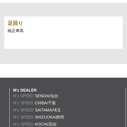
足回り
純正車高
M'z DEALER
M'z SPEED
SENDAI/仙台
M'z SPEED
CHIBA/千葉
M'z SPEED
SAITAMA/埼玉
M'z SPEED
SHIZUOKA/静岡
M'z SPEED
KOCHI/高知