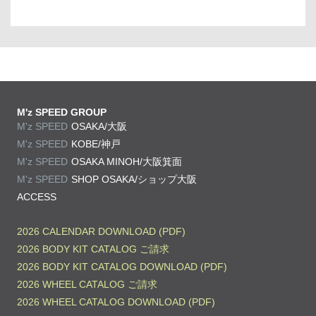
M'z SPEED GROUP
M'z SPEED
OSAKA/大阪
M'z SPEED
KOBE/神戸
M'z SPEED
OSAKA MINOH/大阪箕面
M'z SPEED
SHOP OSAKA/
ショップ大阪
ACCESS
2026 CALENDAR DOWNLOAD (PDF)
2026 BODY KIT CATALOG ご請求
2026 BODY KIT CATALOG DOWNLOAD (PDF)
2026 WHEEL CATALOG ご請求
2026 WHEEL CATALOG DOWNLOAD (PDF)