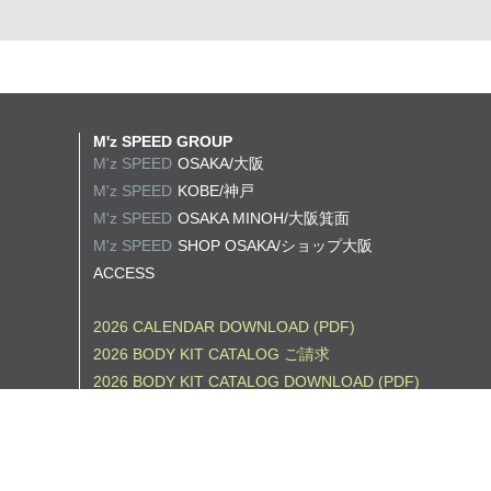
M'z SPEED GROUP
M'z SPEED
OSAKA/大阪
M'z SPEED
KOBE/神戸
M'z SPEED
OSAKA MINOH/大阪箕面
M'z SPEED
SHOP OSAKA/
ショップ大阪
ACCESS
2026 CALENDAR DOWNLOAD (PDF)
2026 BODY KIT CATALOG ご請求
2026 BODY KIT CATALOG DOWNLOAD (PDF)
2026 WHEEL CATALOG ご請求
2026 WHEEL CATALOG DOWNLOAD (PDF)