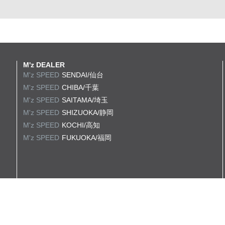
M'z DEALER
M'z SPEED
SENDAI/仙台
M'z SPEED
CHIBA/千葉
M'z SPEED
SAITAMA/埼玉
M'z SPEED
SHIZUOKA/静岡
M'z SPEED
KOCHI/高知
M'z SPEED
FUKUOKA/福岡