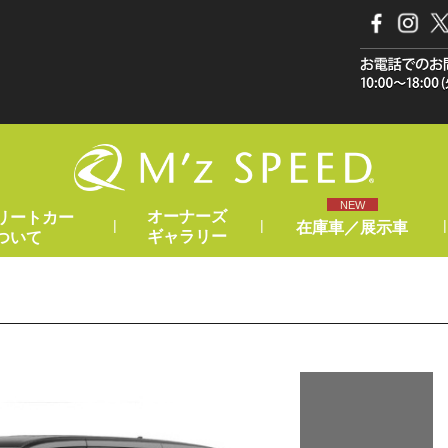
NEW
オーナーズ
リートカー
|
|
|
在庫車／展示車
ギャラリー
ついて