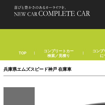
コンプリートカー
コンプ
|
|
TOP
検索／見積り
に
兵庫県エムズスピード神戸 在庫車