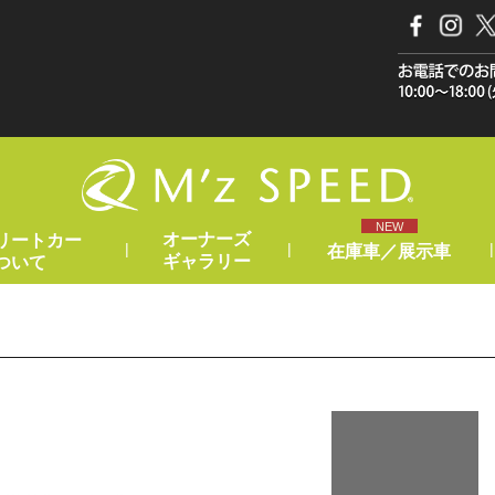
NEW
オーナーズ
リートカー
|
|
|
在庫車／展示車
ギャラリー
ついて