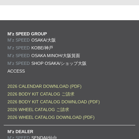
M'z SPEED GROUP
M'z SPEED
OSAKA/大阪
M'z SPEED
KOBE/神戸
M'z SPEED
OSAKA MINOH/大阪箕面
M'z SPEED
SHOP OSAKA/
ショップ大阪
ACCESS
2026 CALENDAR DOWNLOAD (PDF)
2026 BODY KIT CATALOG ご請求
2026 BODY KIT CATALOG DOWNLOAD (PDF)
2026 WHEEL CATALOG ご請求
2026 WHEEL CATALOG DOWNLOAD (PDF)
M'z DEALER
M'z SPEED
SENDAI/仙台