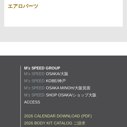
エアロパーツ
M'z SPEED GROUP
M'z SPEED
OSAKA/大阪
M'z SPEED
KOBE/神戸
M'z SPEED
OSAKA MINOH/大阪箕面
M'z SPEED
SHOP OSAKA/
ショップ大阪
ACCESS
2026 CALENDAR DOWNLOAD (PDF)
2026 BODY KIT CATALOG ご請求