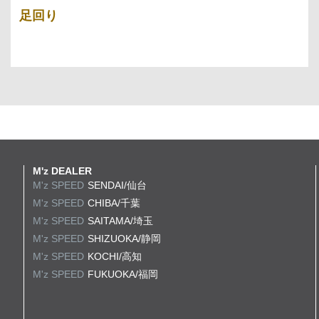
足回り
M'z DEALER
M'z SPEED
SENDAI/仙台
M'z SPEED
CHIBA/千葉
M'z SPEED
SAITAMA/埼玉
M'z SPEED
SHIZUOKA/静岡
M'z SPEED
KOCHI/高知
M'z SPEED
FUKUOKA/福岡