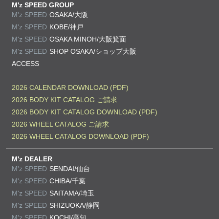
M'z SPEED GROUP
M'z SPEED
OSAKA/大阪
M'z SPEED
KOBE/神戸
M'z SPEED
OSAKA MINOH/大阪箕面
M'z SPEED
SHOP OSAKA/
ショップ大阪
ACCESS
2026 CALENDAR DOWNLOAD (PDF)
2026 BODY KIT CATALOG ご請求
2026 BODY KIT CATALOG DOWNLOAD (PDF)
2026 WHEEL CATALOG ご請求
2026 WHEEL CATALOG DOWNLOAD (PDF)
M'z DEALER
M'z SPEED
SENDAI/仙台
M'z SPEED
CHIBA/千葉
M'z SPEED
SAITAMA/埼玉
M'z SPEED
SHIZUOKA/静岡
M'z SPEED
KOCHI/高知