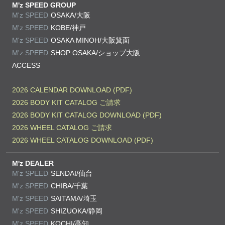
M'z SPEED GROUP
M'z SPEED
OSAKA/大阪
M'z SPEED
KOBE/神戸
M'z SPEED
OSAKA MINOH/大阪箕面
M'z SPEED
SHOP OSAKA/
ショップ大阪
ACCESS
2026 CALENDAR DOWNLOAD (PDF)
2026 BODY KIT CATALOG ご請求
2026 BODY KIT CATALOG DOWNLOAD (PDF)
2026 WHEEL CATALOG ご請求
2026 WHEEL CATALOG DOWNLOAD (PDF)
M'z DEALER
M'z SPEED
SENDAI/仙台
M'z SPEED
CHIBA/千葉
M'z SPEED
SAITAMA/埼玉
M'z SPEED
SHIZUOKA/静岡
M'z SPEED
KOCHI/高知