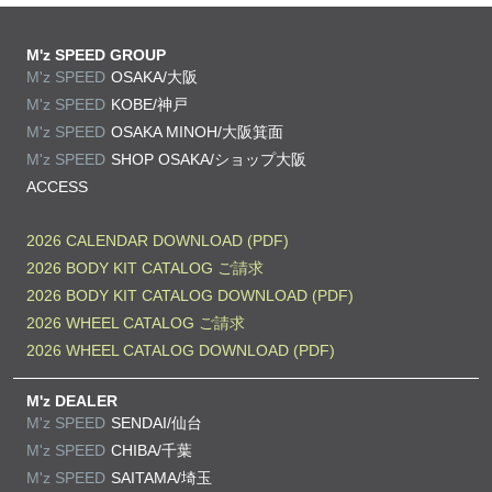
M'z SPEED GROUP
M'z SPEED
OSAKA/大阪
M'z SPEED
KOBE/神戸
M'z SPEED
OSAKA MINOH/大阪箕面
M'z SPEED
SHOP OSAKA/
ショップ大阪
ACCESS
2026 CALENDAR DOWNLOAD (PDF)
2026 BODY KIT CATALOG ご請求
2026 BODY KIT CATALOG DOWNLOAD (PDF)
2026 WHEEL CATALOG ご請求
2026 WHEEL CATALOG DOWNLOAD (PDF)
M'z DEALER
M'z SPEED
SENDAI/仙台
M'z SPEED
CHIBA/千葉
M'z SPEED
SAITAMA/埼玉