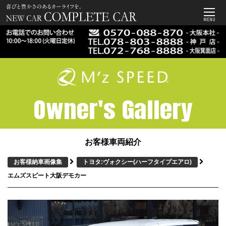
MENU
Owner's Gallery
お客様車両紹介
お客様納車画像集
トヨタ:ヴォクシー
(ハーフタイプエアロ)
エムズスピート大阪デモカー