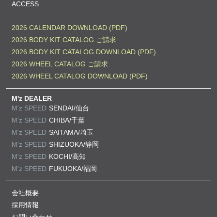
ACCESS
2026 CALENDAR DOWNLOAD (PDF)
2026 BODY KIT CATALOG ご請求
2026 BODY KIT CATALOG DOWNLOAD (PDF)
2026 WHEEL CATALOG ご請求
2026 WHEEL CATALOG DOWNLOAD (PDF)
M'z DEALER
M'z SPEED
SENDAI/仙台
M'z SPEED
CHIBA/千葉
M'z SPEED
SAITAMA/埼玉
M'z SPEED
SHIZUOKA/静岡
M'z SPEED
KOCHI/高知
M'z SPEED
FUKUOKA/福岡
会社概要
採用情報