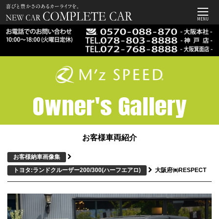
MENU
Owner's Gallery
お客様車両紹介
お客様納車画像集
トヨタ:ランドクルーザー200/300
(ハーフエアロ)
大阪府㈱RESPECT