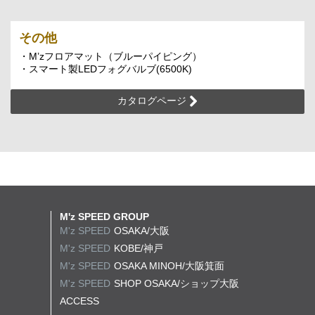
その他
・M’zフロアマット（ブルーパイピング）
・スマート製LEDフォグバルブ(6500K)
カタログページ
M'z SPEED GROUP
M'z SPEED
OSAKA/大阪
M'z SPEED
KOBE/神戸
M'z SPEED
OSAKA MINOH/大阪箕面
M'z SPEED
SHOP OSAKA/
ショップ大阪
ACCESS