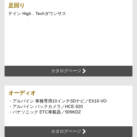
足回り
テイン High．Techダウンサス
カタログページ
オーディオ
・アルパイン 車種専用10インチSDナビ／EX10-VO
・アルパイン バックカメラ／HCE-920
・パナソニック ETC車載器／909KDZ
カタログページ