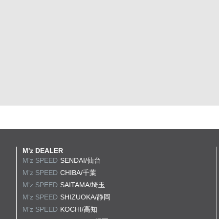
M'z DEALER
M'z SPEED
SENDAI/仙台
M'z SPEED
CHIBA/千葉
M'z SPEED
SAITAMA/埼玉
M'z SPEED
SHIZUOKA/静岡
M'z SPEED
KOCHI/高知