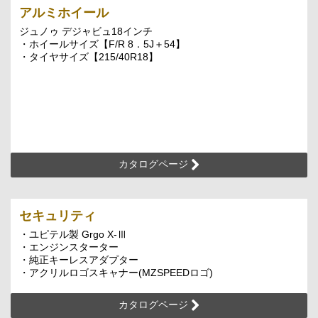
アルミホイール
ジュノゥ デジャビュ18インチ
・ホイールサイズ【F/R 8．5J＋54】
・タイヤサイズ【215/40R18】
カタログページ
セキュリティ
・ユピテル製 Grgo X-Ⅲ
・エンジンスターター
・純正キーレスアダプター
・アクリルロゴスキャナー(MZSPEEDロゴ)
カタログページ