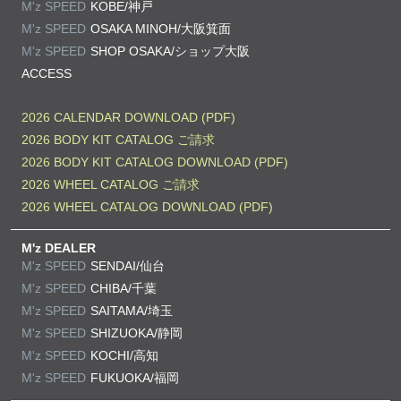
M'z SPEED
KOBE/神戸
M'z SPEED
OSAKA MINOH/大阪箕面
M'z SPEED
SHOP OSAKA/
ショップ大阪
ACCESS
2026 CALENDAR DOWNLOAD (PDF)
2026 BODY KIT CATALOG ご請求
2026 BODY KIT CATALOG DOWNLOAD (PDF)
2026 WHEEL CATALOG ご請求
2026 WHEEL CATALOG DOWNLOAD (PDF)
M'z DEALER
M'z SPEED
SENDAI/仙台
M'z SPEED
CHIBA/千葉
M'z SPEED
SAITAMA/埼玉
M'z SPEED
SHIZUOKA/静岡
M'z SPEED
KOCHI/高知
M'z SPEED
FUKUOKA/福岡