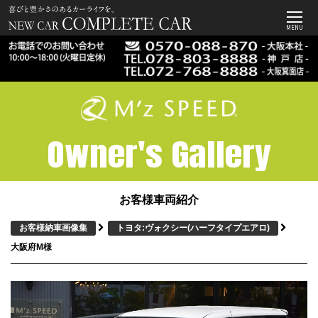
MENU
Owner's Gallery
お客様車両紹介
お客様納車画像集
トヨタ:ヴォクシー
(ハーフタイプエアロ)
大阪府M様