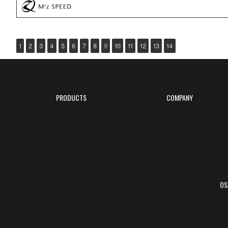
1
2
3
4
5
6
7
8
9
10
11
12
13
14
PRODUCTS
COMPANY
OS