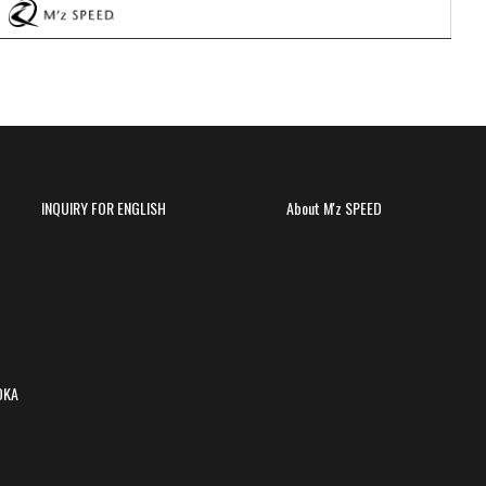
INQUIRY FOR ENGLISH
About M'z SPEED
OKA