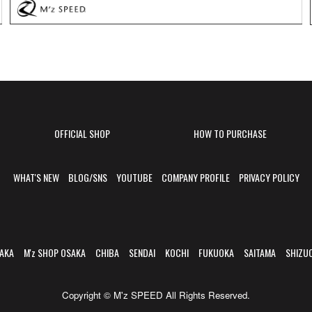
OFFICIAL SHOP
HOW TO PURCHASE
WHAT'S NEW
BLOG/SNS
YOUTUBE
COMPANY PROFILE
PRIVACY POLICY
AKA
M'z SHOP OSAKA
CHIBA
SENDAI
KOCHI
FUKUOKA
SAITAMA
SHIZU
Copyright © M'z SPEED All Rights Reserved.