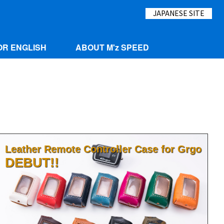
JAPANESE SITE
OR ENGLISH
ABOUT M'z SPEED
Leather Remote Controller Case for Grgo
DEBUT!!