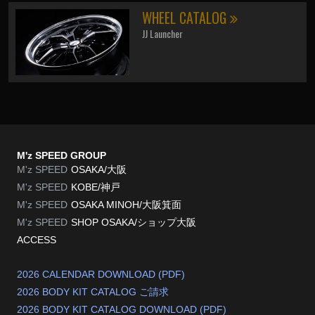
WHEEL CATALOG
JJ Launcher
M'z SPEED GROUP
M'z SPEED
OSAKA/大阪
M'z SPEED
KOBE/神戸
M'z SPEED
OSAKA MINOH/大阪箕面
M'z SPEED
SHOP OSAKA/
ショップ大阪
ACCESS
2026 CALENDAR DOWNLOAD (PDF)
2026 BODY KIT CATALOG ご請求
2026 BODY KIT CATALOG DOWNLOAD (PDF)