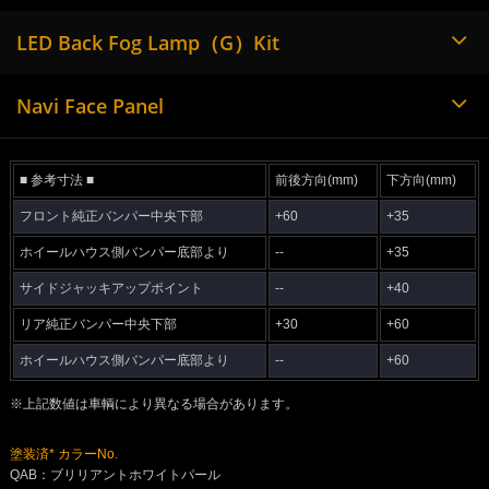
LED Back Fog Lamp（G）Kit
Navi Face Panel
■ 参考寸法 ■
前後方向(mm)
下方向(mm)
フロント純正バンパー中央下部
+60
+35
ホイールハウス側バンパー底部より
--
+35
サイドジャッキアップポイント
--
+40
リア純正バンパー中央下部
+30
+60
ホイールハウス側バンパー底部より
--
+60
※上記数値は車輌により異なる場合があります。
塗装済* カラーNo.
QAB：ブリリアントホワイトパール