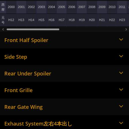
西
2000
2001
2002
2003
2004
2005
2006
2007
2008
2009
2010
2011
暦
元
H12
H13
H14
H15
H16
H17
H18
H19
H20
H21
H22
H23
号
Front Half Spoiler
Side Step
Rear Under Spoiler
Front Grille
Rear Gate Wing
Exhaust System左右4本出し