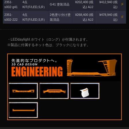
2351-
4点
¥202,400 (税
¥412,940 (税
G41 塗装済品
F
s002-g41
KIT(F/LED,S,R）
込) AJJ
込)
2351-
4点
2色塗り分け塗
¥268,400 (税
¥478,940 (税
F
s002-222
KIT(F/LED,S,R）
装済品
込) AJJ
込)
・LEDdaylight ホワイト（ロング）が付属されます。
※製品に付属するネット色は、ブラックになります。