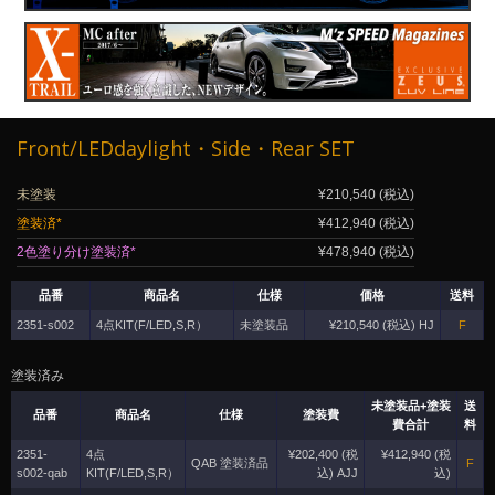
Front/LEDdaylight・Side・Rear SET
未塗装
¥210,540 (税込)
塗装済*
¥412,940 (税込)
2色塗り分け塗装済*
¥478,940 (税込)
品番
商品名
仕様
価格
送料
2351-s002
4点KIT(F/LED,S,R）
未塗装品
¥210,540 (税込) HJ
F
塗装済み
未塗装品+塗装
送
品番
商品名
仕様
塗装費
費合計
料
2351-
4点
¥202,400 (税
¥412,940 (税
QAB 塗装済品
F
s002-qab
KIT(F/LED,S,R）
込) AJJ
込)