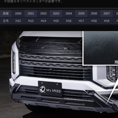
※別途エキゾーストカッターが必要です。
西暦
2000
2001
2002
2003
2004
2005
2006
2007
2
元号
H12
H13
H14
H15
H16
H17
H18
H19