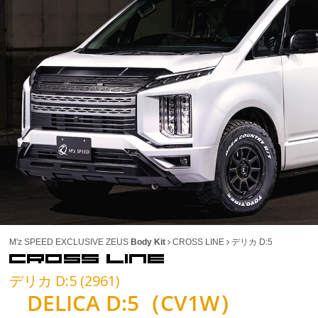
M'z SPEED EXCLUSIVE ZEUS
Body Kit
CROSS LINE
デリカ D:5
デリカ D:5 (2961)
DELICA D:5（CV1W）