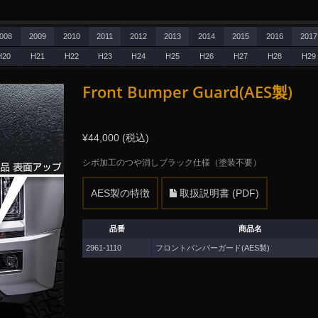
008
2009
2010
2011
2012
2013
2014
2015
2016
2017
H20
H21
H22
H23
H24
H25
H26
H27
H28
H29
Front Bumper Guard(AES製)
¥44,000 (税込)
シボ加工のつや消しブラック仕様（塗装不要）
AES製の特徴
取扱説明書 (PDF)
品番
商品名
2961-1110
フロントバンパーガード(AES製)