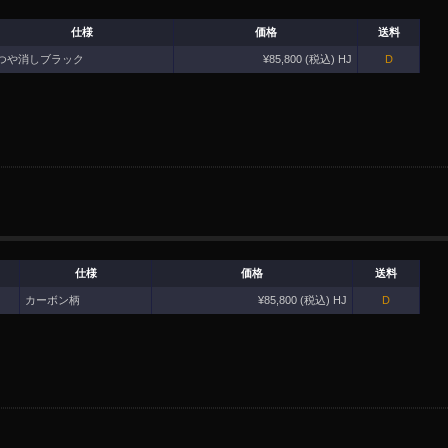
仕様
価格
送料
つや消しブラック
¥85,800 (税込) HJ
D
仕様
価格
送料
カーボン柄
¥85,800 (税込) HJ
D