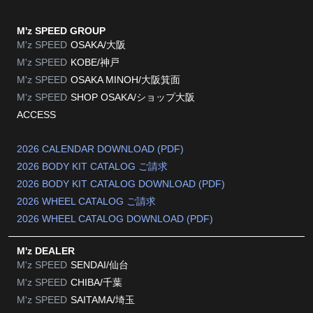
M'z SPEED GROUP
M'z SPEED
OSAKA/大阪
M'z SPEED
KOBE/神戸
M'z SPEED
OSAKA MINOH/大阪箕面
M'z SPEED
SHOP OSAKA/
ショップ大阪
ACCESS
2026 CALENDAR DOWNLOAD (PDF)
2026 BODY KIT CATALOG ご請求
2026 BODY KIT CATALOG DOWNLOAD (PDF)
2026 WHEEL CATALOG ご請求
2026 WHEEL CATALOG DOWNLOAD (PDF)
M'z DEALER
M'z SPEED
SENDAI/仙台
M'z SPEED
CHIBA/千葉
M'z SPEED
SAITAMA/埼玉