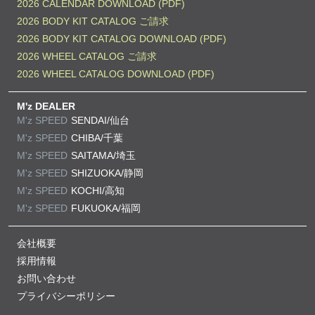
2026 CALENDAR DOWNLOAD (PDF)
2026 BODY KIT CATALOG ご請求
2026 BODY KIT CATALOG DOWNLOAD (PDF)
2026 WHEEL CATALOG ご請求
2026 WHEEL CATALOG DOWNLOAD (PDF)
M'z DEALER
M'z SPEED
SENDAI/仙台
M'z SPEED
CHIBA/千葉
M'z SPEED
SAITAMA/埼玉
M'z SPEED
SHIZUOKA/静岡
M'z SPEED
KOCHI/高知
M'z SPEED
FUKUOKA/福岡
会社概要
採用情報
お問い合わせ
プライバシーポリシー