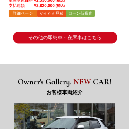
車両本体価格
¥2,550,000
(税込)
ラ
支払総額
¥2,820,000
(税込)
車
詳細ページ
かんたん見積
ローン仮審査
支
か
その他の即納車・在庫車はこちら
Owner's Gallery.
NEW
CAR!
お客様車両紹介