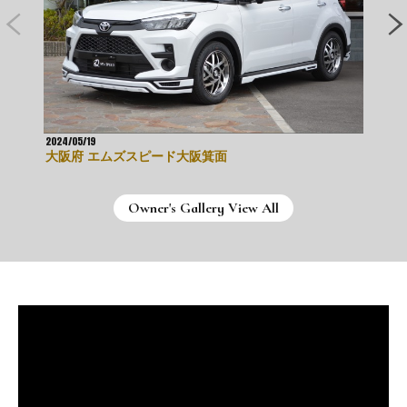
2024/05/19
2
大阪府 エムズスピード大阪箕面
Owner's Gallery View All