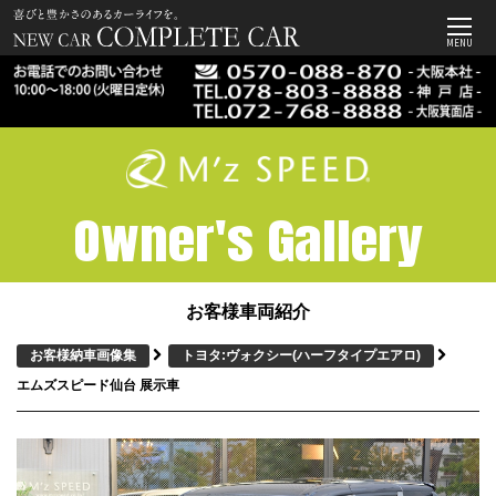
MENU
Owner's Gallery
お客様車両紹介
お客様納車画像集
トヨタ:ヴォクシー
(ハーフタイプエアロ)
エムズスピード仙台 展示車