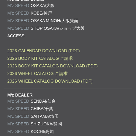
M'z SPEED
OSAKA/大阪
M'z SPEED
KOBE/神戸
M'z SPEED
OSAKA MINOH/大阪箕面
M'z SPEED
SHOP OSAKA/
ショップ大阪
ACCESS
2026 CALENDAR DOWNLOAD (PDF)
2026 BODY KIT CATALOG ご請求
2026 BODY KIT CATALOG DOWNLOAD (PDF)
2026 WHEEL CATALOG ご請求
2026 WHEEL CATALOG DOWNLOAD (PDF)
M'z DEALER
M'z SPEED
SENDAI/仙台
M'z SPEED
CHIBA/千葉
M'z SPEED
SAITAMA/埼玉
M'z SPEED
SHIZUOKA/静岡
M'z SPEED
KOCHI/高知