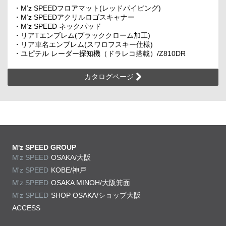
・M’z SPEEDフロアマット(レッドパイピング)
・M’z SPEEDアクリルロゴスキャナー
・M’z SPEED ネックパッド
・リアTエンブレム(ブラッククローム加工)
・リア車名エンブレム(スワロフスキー仕様)
・ユピテル レーダー探知機（ドラレコ搭載）/Z810DR
カタログページ
M'z SPEED GROUP
M'z SPEED
OSAKA/大阪
M'z SPEED
KOBE/神戸
M'z SPEED
OSAKA MINOH/大阪箕面
M'z SPEED
SHOP OSAKA/
ショップ大阪
ACCESS