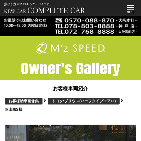
MENU
Owner's Gallery
お客様車両紹介
お客様納車画像集
トヨタ:プリウス
(ハーフタイプエアロ)
岡山県S様