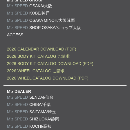
M'z SPEED GROUP
M'z SPEED
OSAKA/大阪
M'z SPEED
KOBE/神戸
M'z SPEED
OSAKA MINOH/大阪箕面
M'z SPEED
SHOP OSAKA/
ショップ大阪
ACCESS
2026 CALENDAR DOWNLOAD (PDF)
2026 BODY KIT CATALOG ご請求
2026 BODY KIT CATALOG DOWNLOAD (PDF)
2026 WHEEL CATALOG ご請求
2026 WHEEL CATALOG DOWNLOAD (PDF)
M'z DEALER
M'z SPEED
SENDAI/仙台
M'z SPEED
CHIBA/千葉
M'z SPEED
SAITAMA/埼玉
M'z SPEED
SHIZUOKA/静岡
M'z SPEED
KOCHI/高知