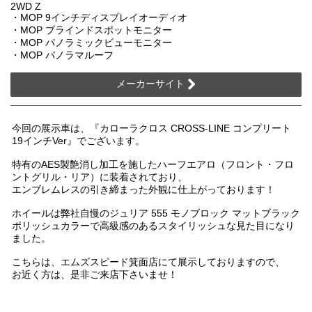
2WD Z
・MOP 9インチディスプレイオーディオ
・MOP ブラインドスポットモニター
・MOP パノラミックビューモニター
・MOP パノラマルーフ
メーカーサイト
今回の展示車は、『カローラクロス CROSS-LINE コンプリート
19インチVer』でございます。
特有のAES製艶消し加工を施したハーフエアロ（フロント・フロ
ントグリル・リア）に装着されており、
エンブレムレスの引き締まった外観に仕上がっております！
ホイールは弊社自慢のジュリア 555 モノブロック マットブラック
ポリッシュカラーで高級感のあるスタイリッシュな見た目になり
ました。
こちらは、エムズスピード箕面店にて展示しておりますので、
お近く方は、是非ご来店下さいませ！